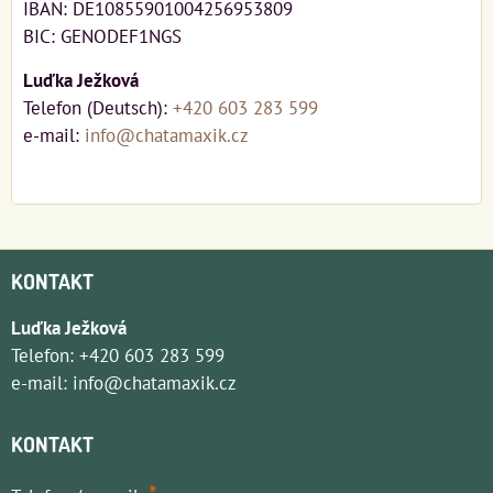
IBAN: DE10855901004256953809
BIC: GENODEF1NGS
Luďka Ježková
Telefon (Deutsch):
+420 603 283 599
e-mail:
info@chatamaxik.cz
KONTAKT
Luďka Ježková
Telefon:
+420 603 283 599
e-mail:
info@chatamaxik.cz
KONTAKT