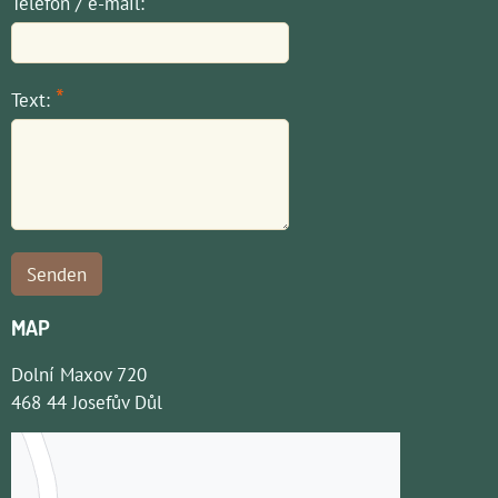
*
Telefon / e-mail:
*
Text:
Senden
MAP
Dolní Maxov 720
468 44 Josefův Důl
Externe Inhalte werden durch